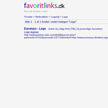
Kun de bedste sider
Forside
>
Netbutikker
>
Legetøj
> Lego
Side 1 - 1 af 1 fundet i under-kategori "Lego":
Eurotoys - Lego
(meld dï¿½rligt link)
(Tilfï¿½j personlige favoritter)
Lego legetøj
http://www.partner-ads.com/dk/klikbanner.php?
partnerid=2741&bannerid=15772&htmlurl=http://www.eurotoys.dk/site/Leg